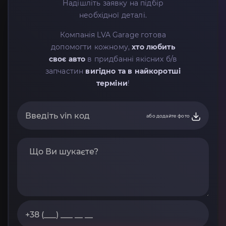
Надішліть заявку на підбір
необхідної деталі.
Компанія LVA Garage готова
допомогти кожному,
хто любить
своє авто
в придбанні якісних б/в
запчастин
вигідно та в найкоротші
терміни
!
або додайте фото