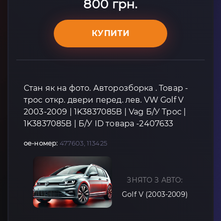
800 грн.
КУПИТИ
Стан як на фото. Авторозборка . Товар -
трос откр. двери перед. лев. VW Golf V
2003-2009 | 1K3837085B | Vag Б/У Трос |
1K3837085B | Б/У ID товара -2407633
oe-номер:
477603, 113425
ЗНЯТО З АВТО:
Golf V (2003-2009)