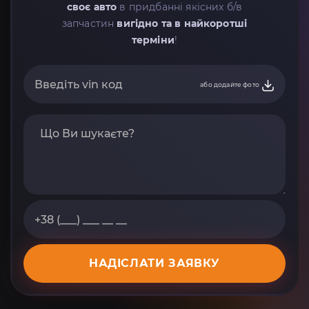
своє авто
в придбанні якісних б/в
запчастин
вигідно та в найкоротші
терміни
!
або додайте фото
НАДІСЛАТИ ЗАЯВКУ