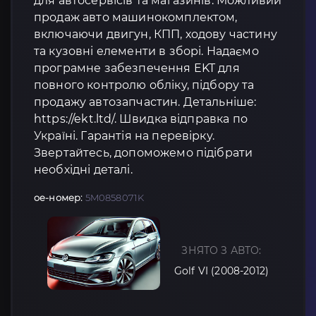
для автосервісів та магазинів. Можливий
продаж авто машинокомплектом,
включаючи двигун, КПП, ходову частину
та кузовні елементи в зборі. Надаємо
програмне забезпечення EKT для
повного контролю обліку, підбору та
продажу автозапчастин. Детальніше:
https://ekt.ltd/. Швидка відправка по
Україні. Гарантія на перевірку.
Звертайтесь, допоможемо підібрати
необхідні деталі.
oe-номер:
5M0858071K
ЗНЯТО З АВТО:
Golf VI (2008-2012)