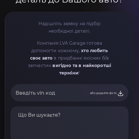
Надішліть заявку на підбір
необхідної деталі.
Компанія LVA Garage готова
допомогти кожному,
хто любить
своє авто
в придбанні якісних б/в
запчастин
вигідно та в найкоротші
терміни
!
або додайте фото