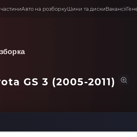
пчастини
Авто на розборку
Шини та диски
Вакансії
Ген
зборка
ota GS 3 (2005-2011)