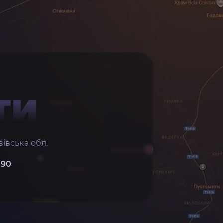
ТИ
івська обл.
 90