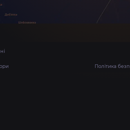
ні
тори
Політика без