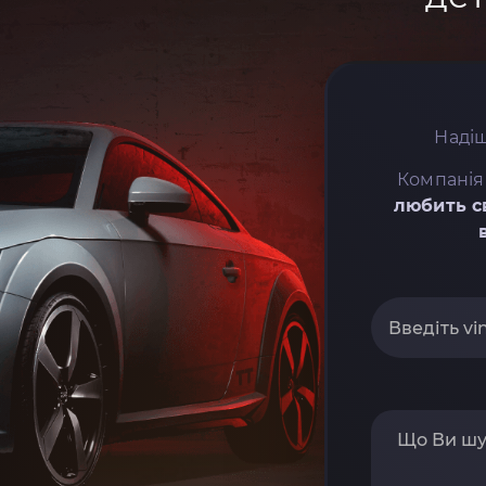
Надіш
Компанія
любить с