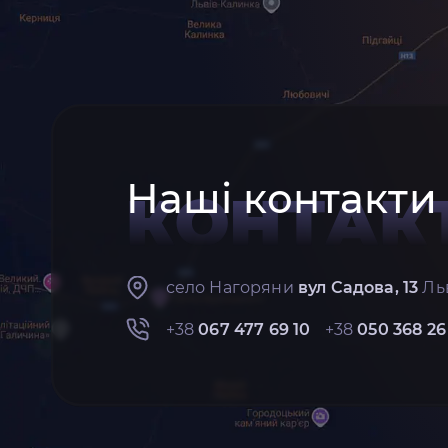
Наші контакти
КОНТАК
село Нагоряни
вул Садова, 13
Льв
+38
067 477 69 10
+38
050 368 26