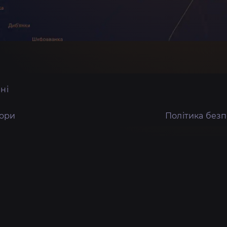
ні
тори
Політика без