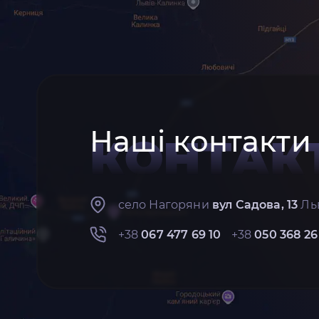
Наші контакти
КОНТАК
село Нагоряни
вул Садова, 13
Льв
+38
067 477 69 10
+38
050 368 26