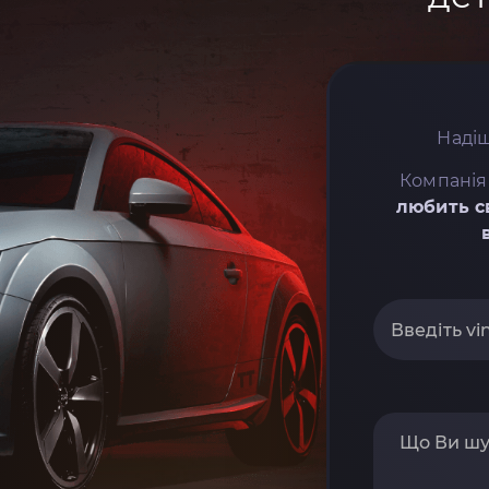
Надіш
Компанія
любить с