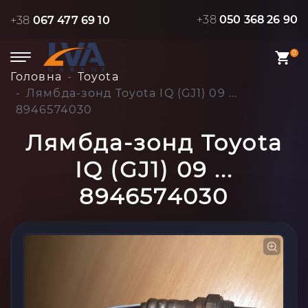
+38
050 368 26 90
+38
067 477 69 10
0
Головна
Toyota
Лямбда-зонд Toyota IQ (GJ1) 09 ...
8946574030
Лямбда-зонд Toyota
IQ (GJ1) 09 ...
8946574030