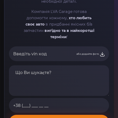
необхідної деталі.
Компанія LVA Garage готова
допомогти кожному,
хто любить
своє авто
в придбанні якісних б/в
запчастин
вигідно та в найкоротші
терміни
!
або додайте фото