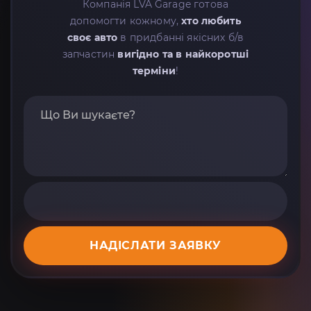
Компанія LVA Garage готова
допомогти кожному,
хто любить
своє авто
в придбанні якісних б/в
запчастин
вигідно та в найкоротші
терміни
!
НАДІСЛАТИ ЗАЯВКУ