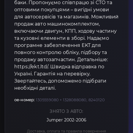
баки. Пропонуємо співпрацю зі СТО та
оптовими покупцями – вигідні умови
для автосервісів та магазинів. Можливий
продаж авто машинокомплектом,
включаючи двигун, КПП, ходову частину
та кузовні елементи в зборі. Надаємо
програмне забезпечення EKT для
повного контролю обліку, підбору та
продажу автозапчастин. Детальніше:
https://ekt.ltd/. Швидка відправка по
Україні. Гарантія на перевірку.
Звертайтесь, допоможемо підібрати
необхідні деталі.
oe-номер:
1305559080 + 1328088080, 8240120
ЗНЯТО З АВТО:
Jumper 2002-2006
Доставка, оплата та правила повернення