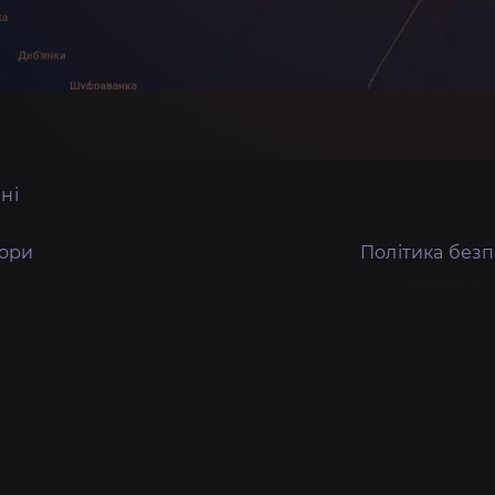
ні
тори
Політика без