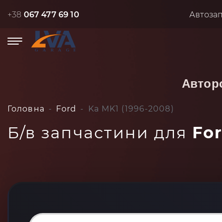
+38
067 477 69 10
Автоза
Автор
Головна
Ford
Ka MK1 (1996-2008)
Б/в запчастини для
For