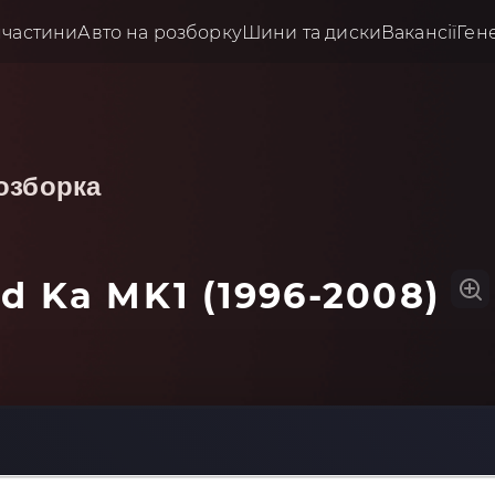
пчастини
Авто на розборку
Шини та диски
Вакансії
Ген
озборка
d Ka MK1 (1996-2008)