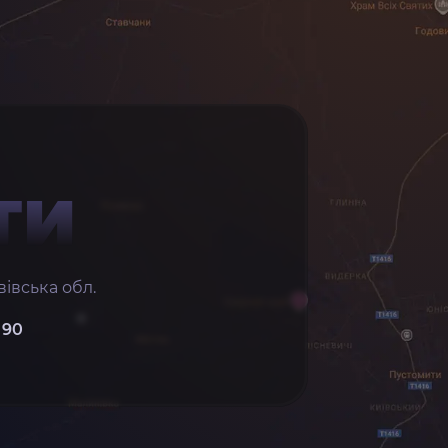
ТИ
івська обл.
 90