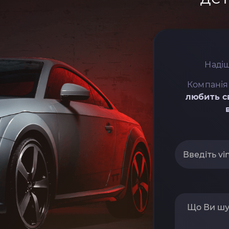
Надіш
Компанія
любить с