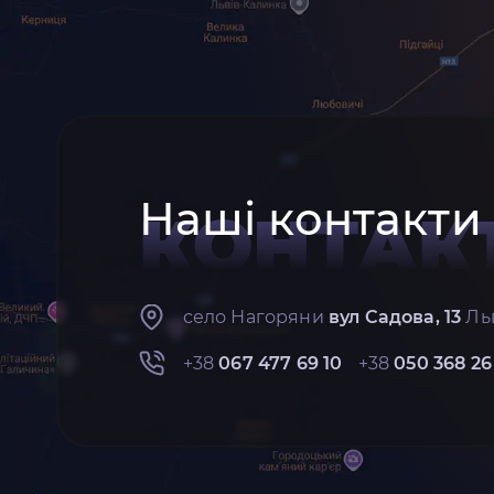
Наші контакти
КОНТАК
село Нагоряни
вул Садова, 13
Льв
+38
067 477 69 10
+38
050 368 26