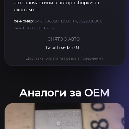
автозапчастини з авторазборки та
економте!
oe-номер:
8441006020, 13500114, 9522038000,
8441006021, 19116057
ЗНЯТО З АВТО:
Lacetti sedan 03 ...
Доставка, оплата та правила повернення
Аналоги за OEM