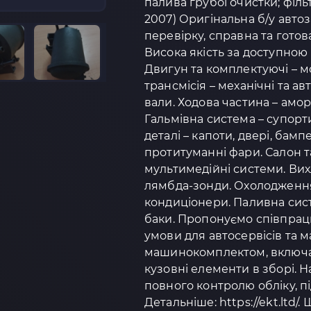
палива грубої очистки; філь
2007) Оригінальна б/у авто
перевірку, справна та готов
Висока якість за доступною 
Двигун та комплектуючі – м
трансмісія – механічні та а
вали. Ходова частина – амо
Гальмівна система – супорти
деталі – капоти, двері, бамп
протитуманні фари. Салон та
мультимедійні системи. Вих
лямбда-зонди. Охолодження 
кондиціонери. Паливна сист
баки. Пропонуємо співпрацю
умови для автосервісів та 
машинокомплектом, включаю
кузовні елементи в зборі.
повного контролю обліку, п
Детальніше: https://ekt.ltd/.