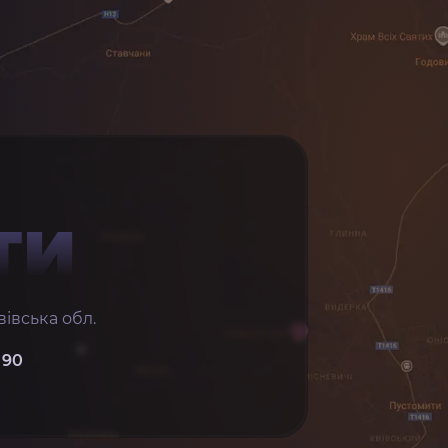
ТИ
івська обл.
 90