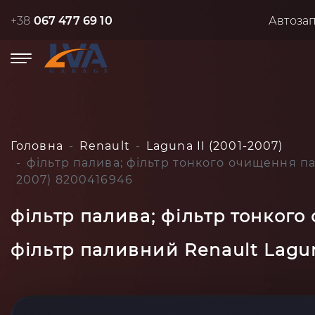
+38
067 477 69 10
Автоза
Головна
Renault
Laguna II (2001-2007)
фільтр палива; фільтр тонкого очищення пал
2007) 8200416946
фільтр палива; фільтр тонкого
фільтр паливний Renault Lagun