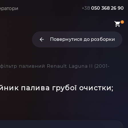
+38
050 368 26 90
ератори
0
Повернутися до розборки
фільтр паливний Renault Laguna II (2001-
ійник палива грубої очистки;