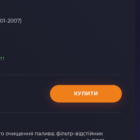
001-2007)
ті
КУПИТИ
ого очищення палива; фільтр-відстійник