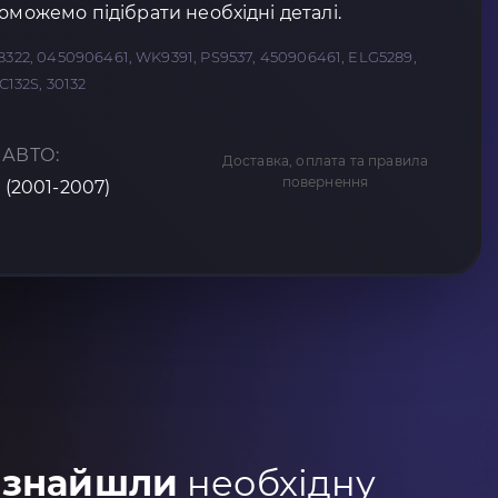
оможемо підібрати необхідні деталі.
8322, 0450906461, WK9391, PS9537, 450906461, ELG5289,
C132S, 30132
 АВТО:
Доставка, оплата та правила
повернення
 (2001-2007)
 знайшли
необхідну