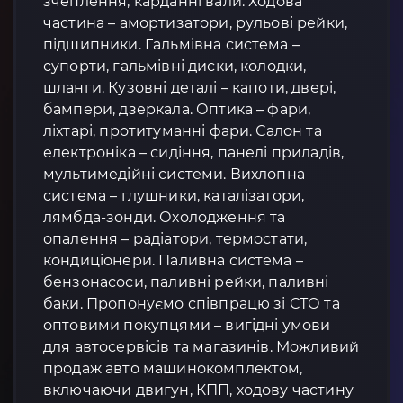
зчеплення, карданні вали. Ходова
частина – амортизатори, рульові рейки,
підшипники. Гальмівна система –
супорти, гальмівні диски, колодки,
шланги. Кузовні деталі – капоти, двері,
бампери, дзеркала. Оптика – фари,
ліхтарі, протитуманні фари. Салон та
електроніка – сидіння, панелі приладів,
мультимедійні системи. Вихлопна
система – глушники, каталізатори,
лямбда-зонди. Охолодження та
опалення – радіатори, термостати,
кондиціонери. Паливна система –
бензонасоси, паливні рейки, паливні
баки. Пропонуємо співпрацю зі СТО та
оптовими покупцями – вигідні умови
для автосервісів та магазинів. Можливий
продаж авто машинокомплектом,
включаючи двигун, КПП, ходову частину