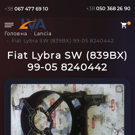
+38
050 368 26 90
+38
067 477 69 10
0
Головна
Lancia
Fiat Lybra SW (839BX) 99-05 8240442
Fiat Lybra SW (839BX)
99-05 8240442