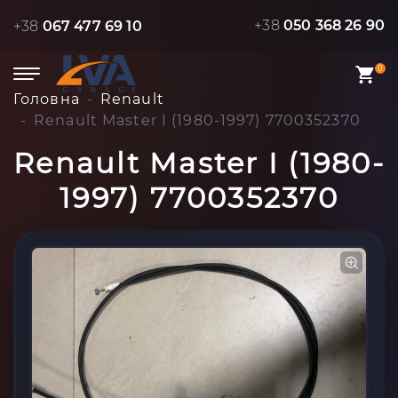
+38
050 368 26 90
+38
067 477 69 10
0
Головна
Renault
Renault Master I (1980-1997) 7700352370
Renault Master I (1980-
1997) 7700352370