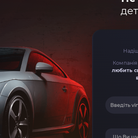
дет
Надіш
Компанія
любить с