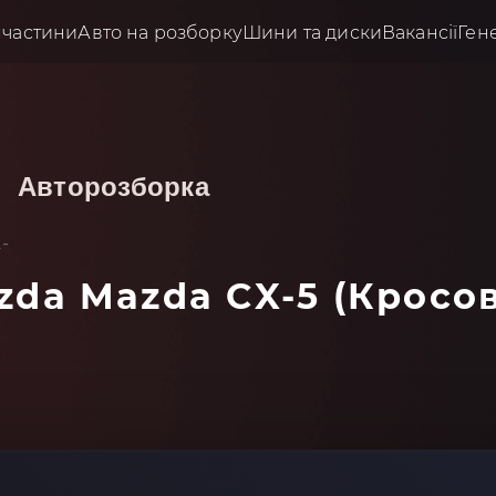
пчастини
Авто на розборку
Шини та диски
Вакансії
Ген
Авторозборка
-
zda Mazda CX-5 (кросов