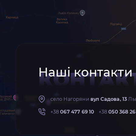
Наші контакти
КОНТАК
село Нагоряни
вул Садова, 13
Льв
+38
067 477 69 10
+38
050 368 26