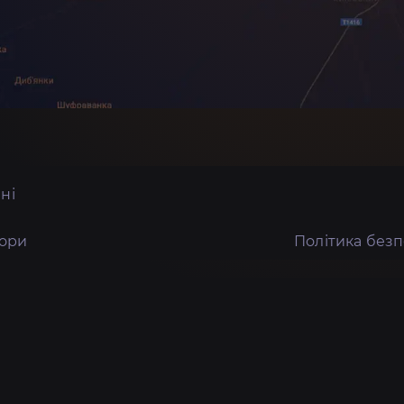
ні
тори
Політика без