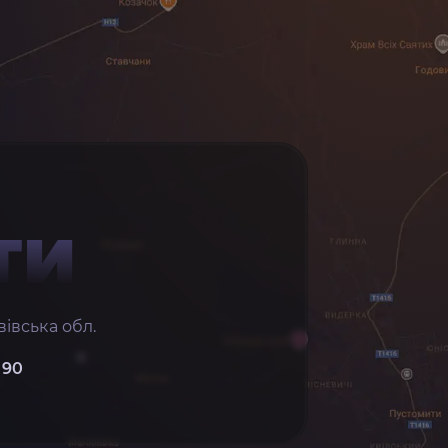
ТИ
івська обл.
 90