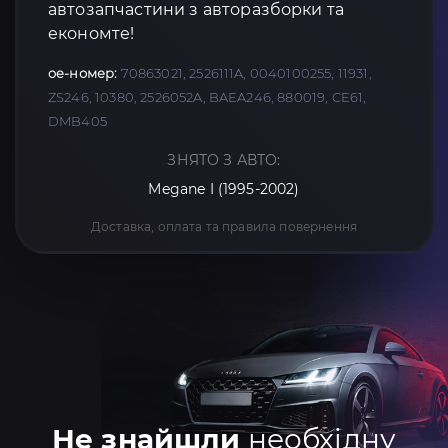
автозапчастини з авторазборки та
економте!
oe-номер:
70863021, 2526111A, 0040100255, 11931,
ZS246, 10380, 2526052A, BAEA246, 880019, CE61,
DMB405
ЗНЯТО З АВТО:
Megane I (1995-2002)
Доставка, оплата та правила повернення
Не знайшли
необхідну