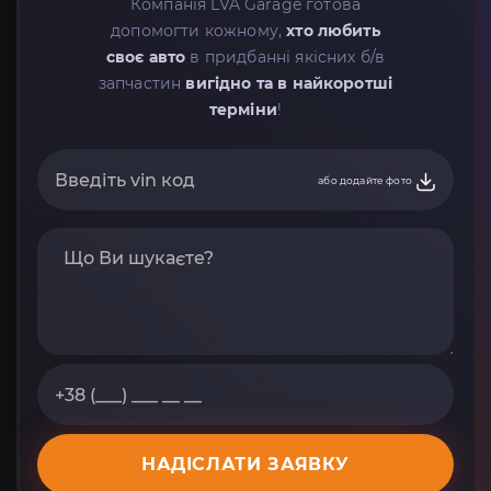
Компанія LVA Garage готова
допомогти кожному,
хто любить
своє авто
в придбанні якісних б/в
запчастин
вигідно та в найкоротші
терміни
!
або додайте фото
НАДІСЛАТИ ЗАЯВКУ