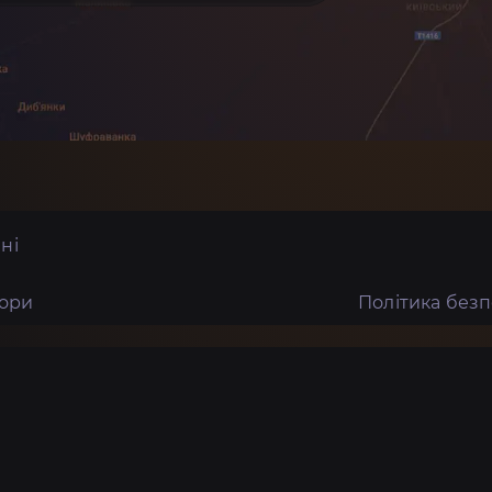
ні
тори
Політика без