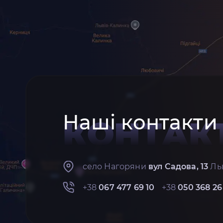
Наші контакти
КОНТАК
село Нагоряни
вул Садова, 13
Льв
+38
067 477 69 10
+38
050 368 26