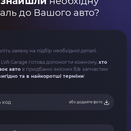
 знайшли
необхідну
аль до Вашого авто?
літь заявку на підбір необхідної деталі.
 LVA Garage готова допомогти кожному,
хто
воє авто
в придбанні якісних б/в запчастин
вигідно та в найкоротші терміни
!
або додайте фото