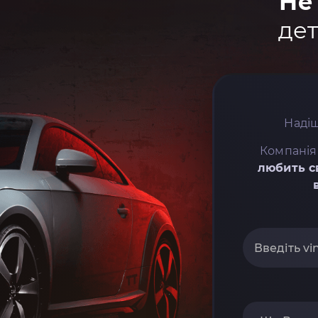
Не
дет
Надіш
Компанія
любить с