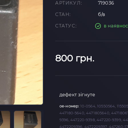
АРТИКУЛ:
719036
СТАН:
б/в
СТАТУС:
в наявнос
800 грн.
дефект зігнуте
oe-номер:
10-0564, 10550564, 1155
447180-5640, 4471805640, 44718067
9396, 447220-9398, 447220-9399, 4
4472209396, 4472209397, 447260-17