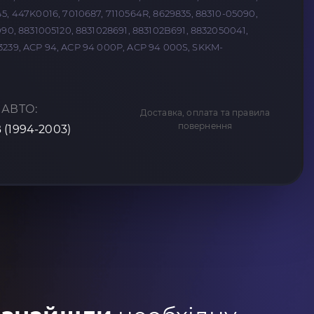
5, 447K0016, 7010687, 7110564R, 8629835, 88310-05090,
90, 8831005120, 8831028691, 883102B691, 8832050041,
C353239, ACP 94, ACP 94 000P, ACP 94 000S, SKKM-
 АВТО:
Доставка, оплата та правила
повернення
(1994-2003)