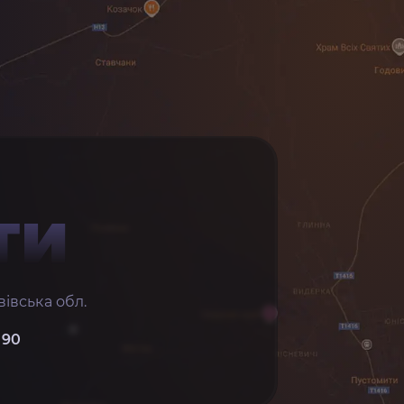
ТИ
івська обл.
 90