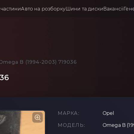
пчастини
Авто на розборку
Шини та диски
Вакансії
Ген
Omega B (1994-2003) 719036
036
МАРКА:
Opel
МОДЕЛЬ:
Omega B (19