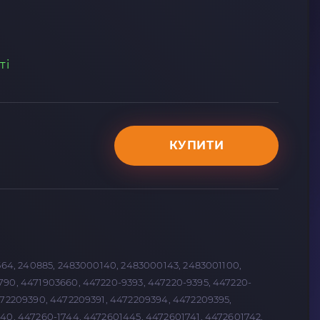
ті
КУПИТИ
0564, 240885, 2483000140, 2483000143, 2483001100,
90, 4471903660, 447220-9393, 447220-9395, 447220-
472209390, 4472209391, 4472209394, 4472209395,
40, 447260-1744, 4472601445, 4472601741, 4472601742,