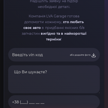
Надішліть заявку на підбір
необхідної деталі.
Компанія LVA Garage готова
допомогти кожному,
хто любить
своє авто
в придбанні якісних б/в
запчастин
вигідно та в найкоротші
терміни
!
або додайте фото