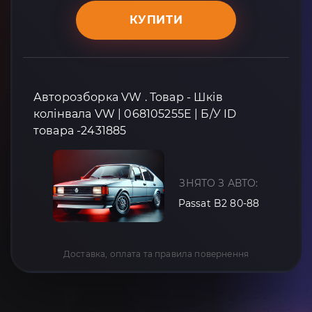
КУПИТИ
Авторозборка VW . Товар - Шків
колінвала VW | 068105255E | Б/У ID
товара -2431885
ЗНЯТО З АВТО:
Passat B2 80-88
Доставка, оплата та правила повернення