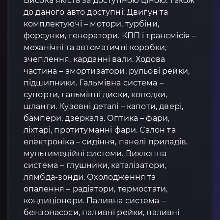
Висока якість за доступною ціною. Також
до даного авто доступні: Двигун та
комплектуючі – мотори, турбіни,
форсунки, генератори. КПП і трансмісія –
механічні та автоматичні коробки,
зчеплення, карданні вали. Ходова
частина – амортизатори, рульові рейки,
підшипники. Гальмівна система –
супорти, гальмівні диски, колодки,
шланги. Кузовні деталі – капоти, двері,
бампери, дзеркала. Оптика – фари,
ліхтарі, протитуманні фари. Салон та
електроніка – сидіння, панелі приладів,
мультимедійні системи. Вихлопна
система – глушники, каталізатори,
лямбда-зонди. Охолодження та
опалення – радіатори, термостати,
кондиціонери. Паливна система –
бензонасоси, паливні рейки, паливні