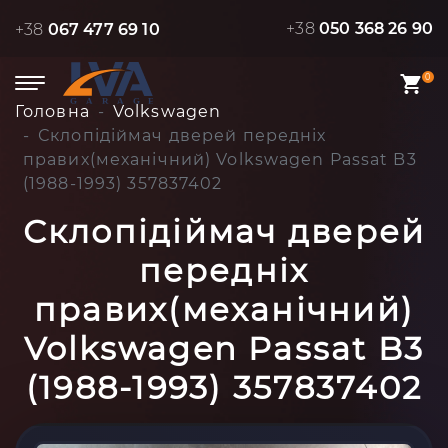
+38
050 368 26 90
+38
067 477 69 10
0
Головна
Volkswagen
Склопідіймач дверей передніх
правих(механічний) Volkswagen Passat B3
(1988-1993) 357837402
Склопідіймач дверей
передніх
правих(механічний)
Volkswagen Passat B3
(1988-1993) 357837402