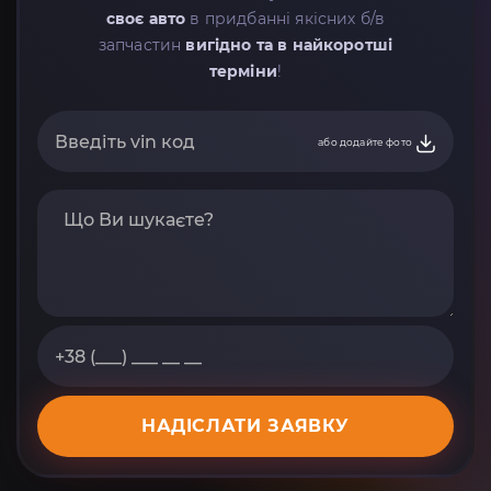
своє авто
в придбанні якісних б/в
запчастин
вигідно та в найкоротші
терміни
!
або додайте фото
НАДІСЛАТИ ЗАЯВКУ