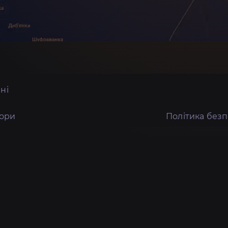
ні
тори
Політика без