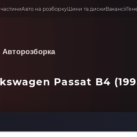
пчастини
Авто на розборку
Шини та диски
Вакансії
Ген
Авторозборка
kswagen Passat B4 (199