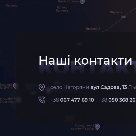
Наші контакти
КОНТАК
село Нагоряни
вул Садова, 13
Льв
+38
067 477 69 10
+38
050 368 26