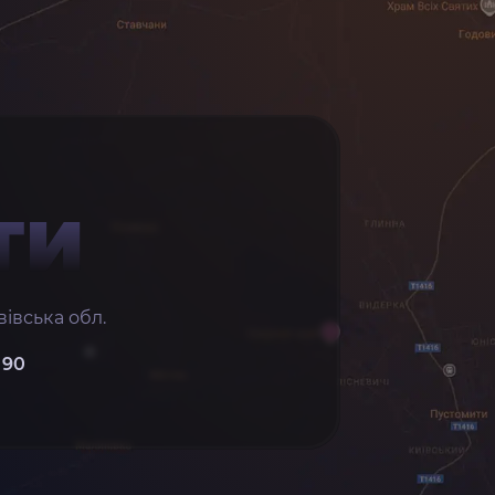
ТИ
івська обл.
 90