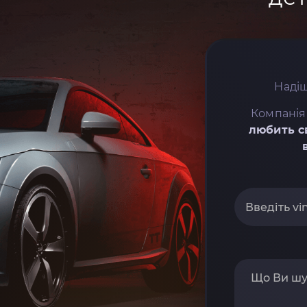
Надіш
Компанія
любить с