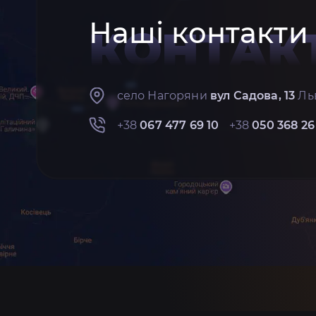
Наші контакти
КОНТАК
село Нагоряни
вул Садова, 13
Льв
+38
067 477 69 10
+38
050 368 26