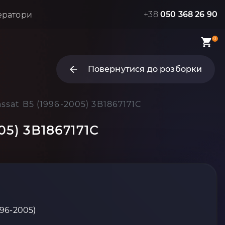
+38
050 368 26 90
ератори
0
Повернутися до розборки
sat B5 (1996-2005) 3B1867171C
05) 3B1867171C
996-2005)