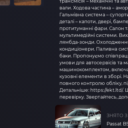
трансмісія – механічні та а
вали. Ходова частина – амо
Гальмівна система – супорти
деталі – капоти, двері, бамп
протитуманні фари. Салон та
мультимедійні системи. Вих
лямбда-зонди. Охолодження 
кондиціонери. Паливна сист
баки. Пропонуємо співпрацю
умови для автосервісів та 
машинокомплектом, включаю
кузовні елементи в зборі.
повного контролю обліку, п
Детальніше: https://ekt.ltd/.
перевірку. Звертайтесь, доп
ЗНЯТО З
Passat B