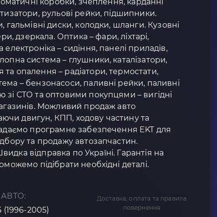
втоматичні коробки, зчеплення, карданні
ртизатори, рульові рейки, підшипники.
, гальмівні диски, колодки, шланги. Кузовні
ери, дзеркала. Оптика – фари, ліхтарі,
 електроніка – сидіння, панелі приладів,
лопна система – глушники, каталізатори,
та опалення – радіатори, термостати,
ема – бензонасоси, паливні рейки, паливні
 зі СТО та оптовими покупцями – вигідні
магазинів. Можливий продаж авто
чи двигун, КПП, ходову частину та
 Надаємо програмне забезпечення EKT для
ідбору та продажу автозапчастин.
 Швидка відправка по Україні. Гарантія на
оможемо підібрати необхідні деталі.
 АВТО:
Доставка, оплата та правила
повернення
5 (1996-2005)