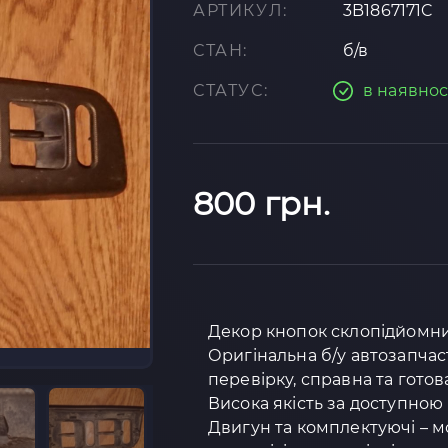
АРТИКУЛ:
3B1867171C
СТАН:
б/в
СТАТУС:
в наявнос
800 грн.
Декор кнопок склопідйомник
Оригінальна б/у автозапчас
перевірку, справна та готова
Висока якість за доступною 
Двигун та комплектуючі – м