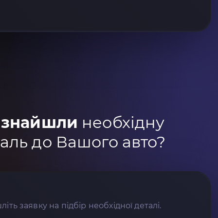
 знайшли
необхідну
аль до Вашого авто?
літь заявку на підбір необхідної деталі.