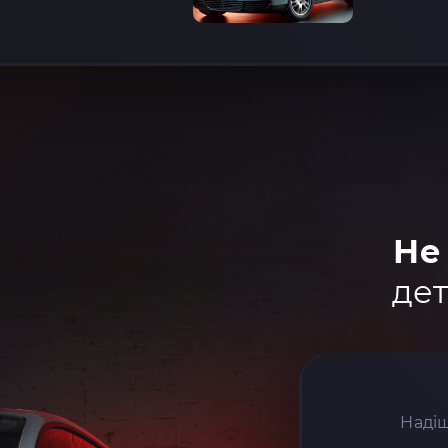
Не
дет
Надіш