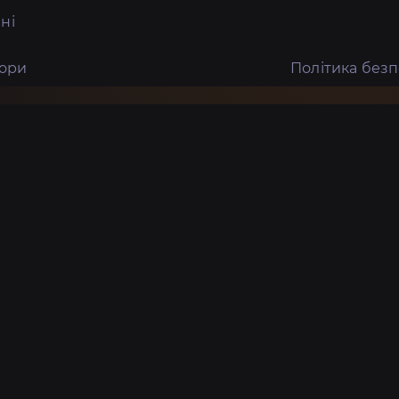
ні
тори
Політика без