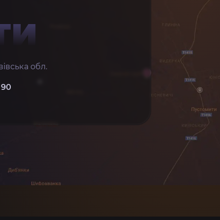
ТИ
івська обл.
 90