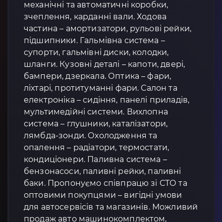
механічні та автоматичні коробки,
зчеплення, карданні вали. Ходова
частина – амортизатори, рульові рейки,
підшипники. Гальмівна система –
супорти, гальмівні диски, колодки,
шланги. Кузовні деталі – капоти, двері,
бампери, дзеркала. Оптика – фари,
ліхтарі, протитуманні фари. Салон та
електроніка – сидіння, панелі приладів,
мультимедійні системи. Вихлопна
система – глушники, каталізатори,
лямбда-зонди. Охолодження та
опалення – радіатори, термостати,
кондиціонери. Паливна система –
бензонасоси, паливні рейки, паливні
баки. Пропонуємо співпрацю зі СТО та
оптовими покупцями – вигідні умови
для автосервісів та магазинів. Можливий
продаж авто машинокомплектом,