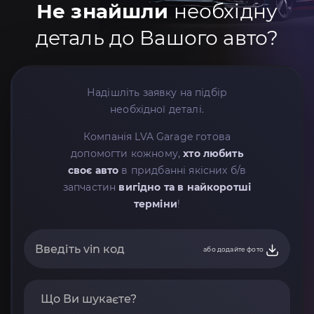
Не знайшли
необхідну
деталь до Вашого авто?
Надішліть заявку на підбір
необхідної деталі.
Компанія LVA Garage готова
допомогти кожному,
хто любить
своє авто
в придбанні якісних б/в
запчастин
вигідно та в найкоротші
терміни
!
або додайте фото