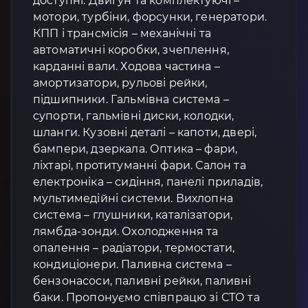
доступні: Двигун та комплектуючі –
мотори, турбіни, форсунки, генератори.
КПП і трансмісія – механічні та
автоматичні коробки, зчеплення,
карданні вали. Ходова частина –
амортизатори, рульові рейки,
підшипники. Гальмівна система –
супорти, гальмівні диски, колодки,
шланги. Кузовні деталі – капоти, двері,
бампери, дзеркала. Оптика – фари,
ліхтарі, протитуманні фари. Салон та
електроніка – сидіння, панелі приладів,
мультимедійні системи. Вихлопна
система – глушники, каталізатори,
лямбда-зонди. Охолодження та
опалення – радіатори, термостати,
кондиціонери. Паливна система –
бензонасоси, паливні рейки, паливні
баки. Пропонуємо співпрацю зі СТО та