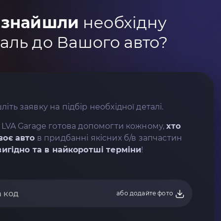
 знайшли
необхідну
аль до Вашого авто?
літь заявку на підбір необхідної деталі.
 LVA Garage готова допомогти кожному,
хто
воє авто
в придбанні якісних б/в запчастин
вигідно та в найкоротші терміни
!
або додайте фото