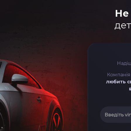
Не
дет
Надіш
Компанія
любить с