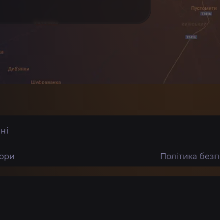
ні
тори
Політика без