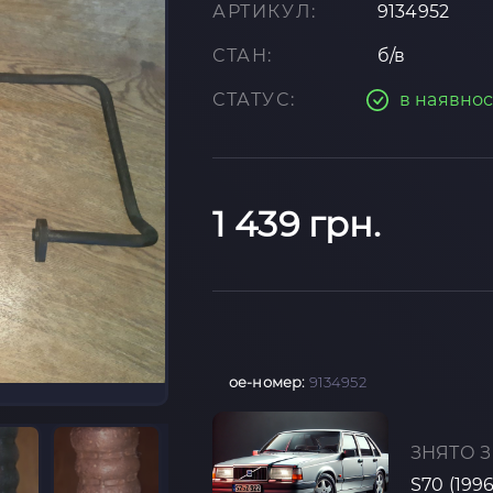
АРТИКУЛ:
9134952
СТАН:
б/в
СТАТУС:
в наявнос
1 439 грн.
oe-номер:
9134952
ЗНЯТО З
S70 (199