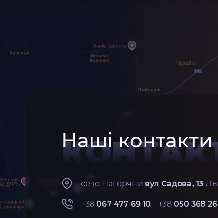
Наші контакти
КОНТАК
село Нагоряни
вул Садова, 13
Льв
+38
067 477 69 10
+38
050 368 26