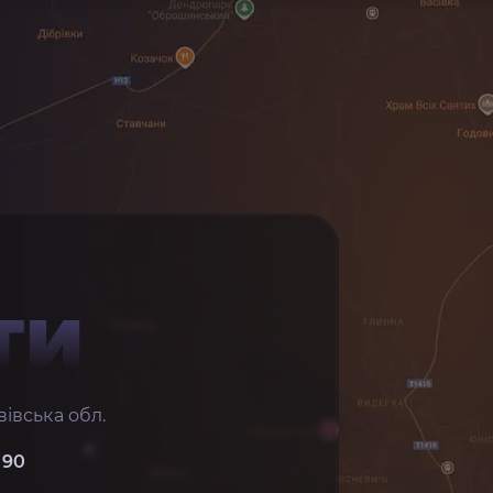
ТИ
івська обл.
 90