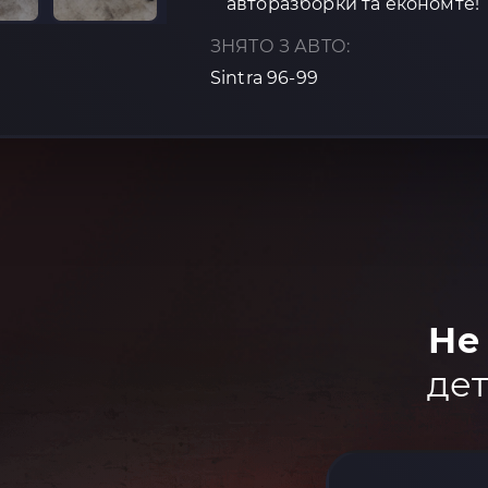
авторазборки та економте!
ЗНЯТО З АВТО:
Sintra 96-99
Не
дет