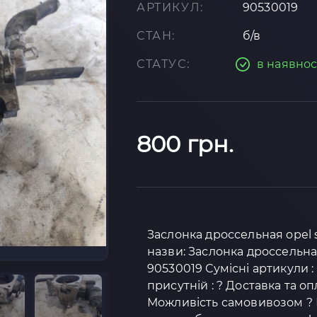
АРТИКУЛ:
90530019
СТАН:
б/в
СТАТУС:
в наявнос
800 грн.
Заслонка дроссельная opel s
назви: Заслонка дроссельна
90530019 Сумісні артикули :
присутній : ? Доставка та о
Можливість самовивозом ? К