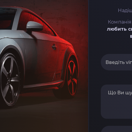
Надіш
Компанія
любить с