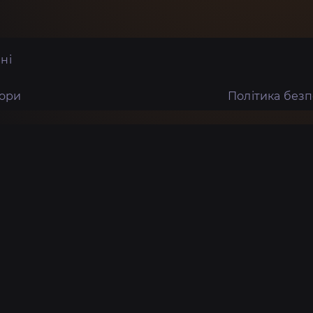
ні
тори
Політика без