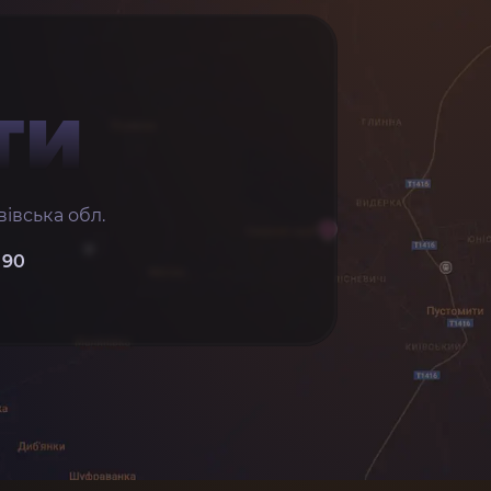
ТИ
івська обл.
 90