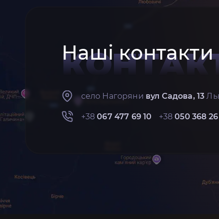
Наші контакти
КОНТАК
село Нагоряни
вул Садова, 13
Льв
+38
067 477 69 10
+38
050 368 26