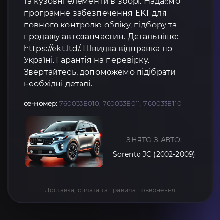
та кузовні елементи в зборі. Надаємо
програмне забезпечення EKT для
повного контролю обліку, підбору та
продажу автозапчастин. Детальніше:
https://ekt.ltd/. Швидка відправка по
Україні. Гарантія на перевірку.
Звертайтесь, допоможемо підібрати
необхідні деталі.
oe-номер:
760033E010, 760033E011, 760033E110
ЗНЯТО З АВТО:
Sorento JC (2002-2009)
Доставка, оплата та правила повернення