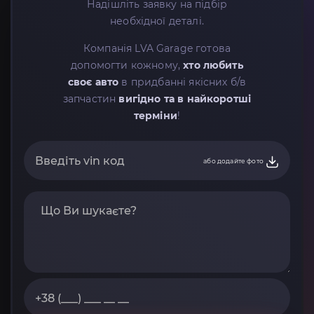
Надішліть заявку на підбір
необхідної деталі.
Компанія LVA Garage готова
допомогти кожному,
хто любить
своє авто
в придбанні якісних б/в
запчастин
вигідно та в найкоротші
терміни
!
або додайте фото