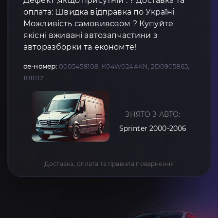
Дефект ,якщо присутній : ? Доставка та
оплата: Швидка відправка по Україні
Можливість самовивозом ? Купуйте
якісні вживані автозапчастини з
авторазборки та економте!
oe-номер:
0005458108, K04W024AKN, 2D0905865,
101012
ЗНЯТО З АВТО:
Sprinter 2000-2006
Доставка, оплата та правила повернення