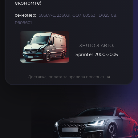
економте!
oe-номер:
150567-C, 236031, CQ71605631, D025108,
P605601
ЗНЯТО З АВТО:
Sprinter 2000-2006
Доставка, оплата та правила повернення