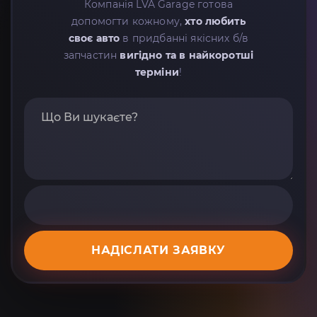
Компанія LVA Garage готова
допомогти кожному,
хто любить
своє авто
в придбанні якісних б/в
запчастин
вигідно та в найкоротші
терміни
!
НАДІСЛАТИ ЗАЯВКУ