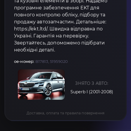
та кузовні елементи в зборі. Надаємо
програмне забезпечення EKT для
повного контролю обліку, підбору та
продажу автозапчастин. Детальніше:
https://ekt.ltd/. Швидка відправка по
Україні. Гарантія на перевірку.
Звертайтесь, допоможемо підібрати
необхідні деталі.
oe-номер:
B17813, 51959020
ЗНЯТО З АВТО:
Superb I (2001-2008)
Доставка, оплата та правила повернення