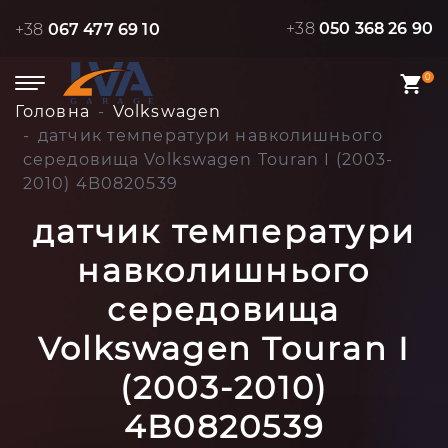
+38
050 368 26 90
+38
067 477 69 10
0
Головна
Volkswagen
датчик температури навколишнього
середовища Volkswagen Touran I (2003-
2010) 4B0820539
датчик температури
навколишнього
середовища
Volkswagen Touran I
(2003-2010)
4B0820539