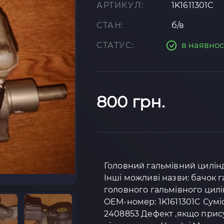
АРТИКУЛ:
1K1611301C
СТАН:
б/в
СТАТУС:
в наявнос
800 грн.
Головний гальмівний циліндр
Інші можливі назви: бачок г
головного гальмівного цилі
OEM-номер: 1K1611301C Сумісн
2408853 Дефект ,якщо прису