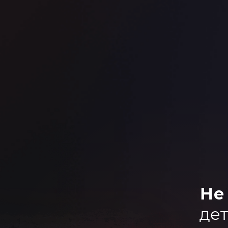
Не
дет