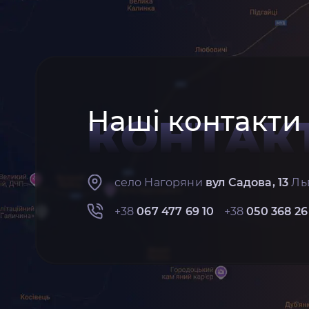
Наші контакти
КОНТАК
село Нагоряни
вул Садова, 13
Льв
+38
067 477 69 10
+38
050 368 26