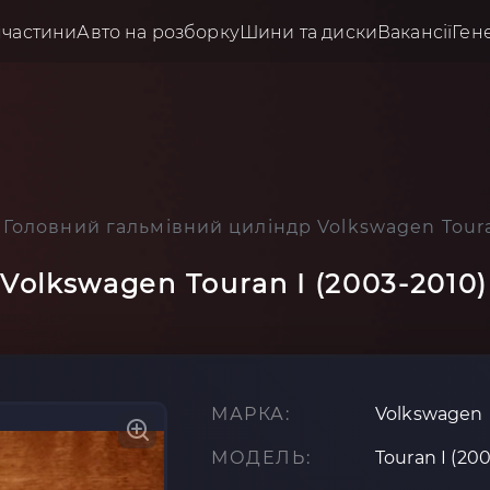
пчастини
Авто на розборку
Шини та диски
Вакансії
Ген
Головний гальмівний циліндр Volkswagen Touran
olkswagen Touran I (2003-2010) 
МАРКА:
Volkswagen
МОДЕЛЬ:
Touran I (20