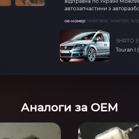
відправка по Україні Можли
автозапчастини з авторазбо
oe-номер:
1K1611301E, 1K1611301, 1K1
ЗНЯТО З
Touran I 
Аналоги за OEM