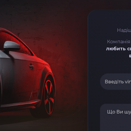
Надіш
Компанія
любить с