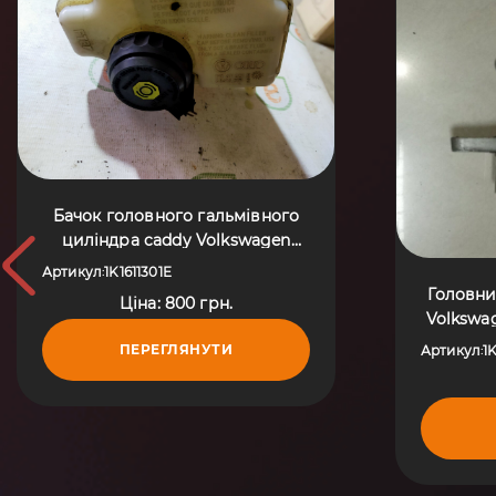
Бачок головного гальмівного
циліндра caddy Volkswagen
Passat B8 (2015-до тепер)
Артикул
1K1611301E
:
1K1611301E
Головни
Ціна: 800 грн.
Volkswag
ПЕРЕГЛЯНУТИ
Артикул
1
: