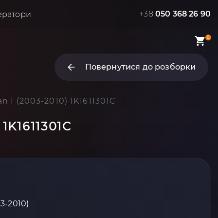
+38
050 368 26 90
ератори
0
Повернутися до розборки
 I (2003-2010) 1K1611301C
1K1611301C
03-2010)