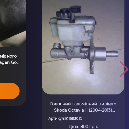
ьмівного
agen Golf
1301E
Головний гальмівний циліндр
Skoda Octavia II (2004-2013)
1K1611301C
Артикул
1K1611301C
:
Ціна: 800 грн.