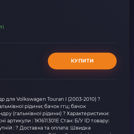
ті
КУПИТИ
 для Volkswagen Touran I (2003-2010) ?
альмівної рідини; бачок ггц; бачок
ндру (гальмівної рідини) ? Характеристики:
і артикули : 1K1611301E Стан: Б/У ID товару:
тній : ? Доставка та оплата: Швидка