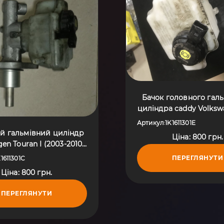
Бачок головного гал
циліндра caddy Volksw
V (2003-2009) 1K161
Артикул
1K1611301E
:
й гальмівний циліндр
Ціна: 800 грн.
en Touran I (2003-2010)
1K1611301C
ПЕРЕГЛЯНУТИ
K1611301C
Ціна: 800 грн.
ПЕРЕГЛЯНУТИ