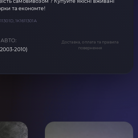
вість самовивозом ? Купуйте якісні вживані
рки та економте!
611301D, 1K1611301A
 АВТО:
Доставка, оплата та правила
повернення
(2003-2010)