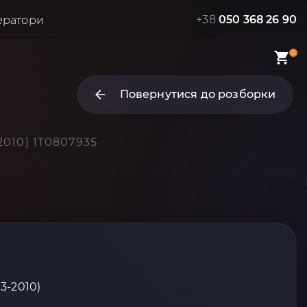
+38
050 368 26 90
ератори
0
Повернутися до розборки
2010) 1T0807935
5
03-2010)