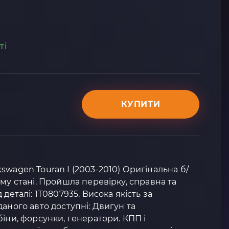
ті
КУПИТИ
swagen Touran I (2003-2010) Оригінальна б/
му стані. Пройшла перевірку, справна та
деталі: 1T0807935. Висока якість за
аного авто доступні: Двигун та
біни, форсунки, генератори. КПП і