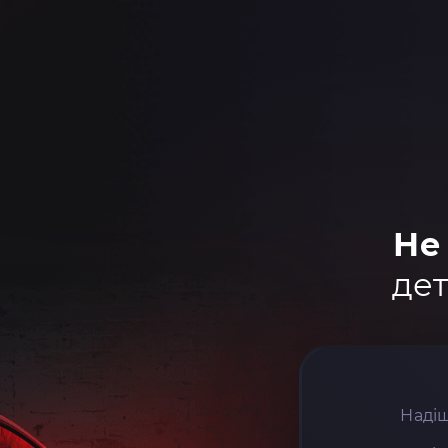
Не
дет
Надіш