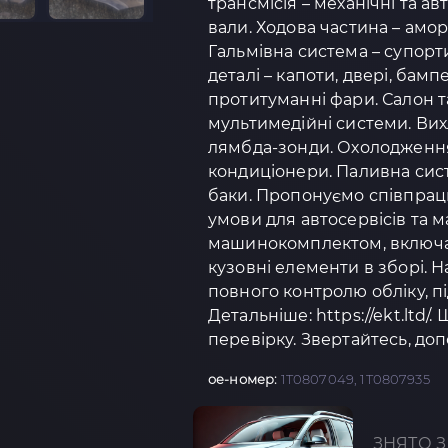
трансмісія – механічні та а
вали. Ходова частина – амо
Гальмівна система – супорти
деталі – капоти, двері, бамп
протитуманні фари. Салон та
мультимедійні системи. Вих
лямбда-зонди. Охолодження 
кондиціонери. Паливна сист
баки. Пропонуємо співпрацю
умови для автосервісів та 
машинокомплектом, включаю
кузовні елементи в зборі.
повного контролю обліку, п
Детальніше: https://ekt.ltd/.
перевірку. Звертайтесь, доп
oe-номер:
1T0807049, 1T0807935
ЗНЯТО З