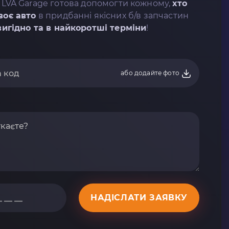
 LVA Garage готова допомогти кожному,
хто
воє авто
в придбанні якісних б/в запчастин
вигідно та в найкоротші терміни
!
або додайте фото
НАДІСЛАТИ ЗАЯВКУ