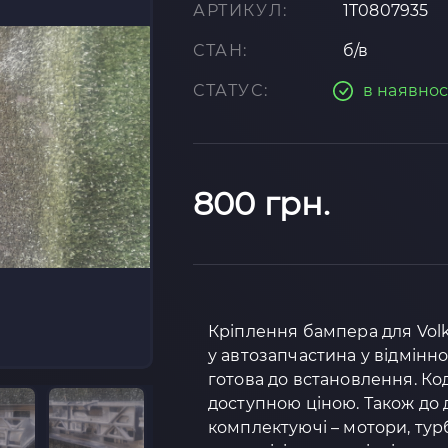
АРТИКУЛ:
1T0807935
СТАН:
б/в
СТАТУС:
в наявнос
800 грн.
Кріплення бампера для Volk
у автозапчастина у відмінно
готова до встановлення. Код 
доступною ціною. Також до д
комплектуючі – мотори, тур