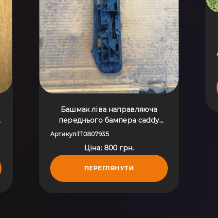
Башмак ліва направляюча
переднього бампера caddy
Volkswagen Touran I (2003-2010)
Артикул
1T0807935
:
1T0807935
Ціна: 800 грн.
ПЕРЕГЛЯНУТИ