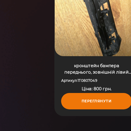
кронштейн бампера
переднього, зовнішній лівий
Volkswagen Touran I (2003-2010)
Артикул
1T0807049
:
1T0807049
Ціна: 800 грн.
ПЕРЕГЛЯНУТИ