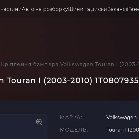
пчастини
Авто на розборку
Шини та диски
Вакансії
Ген
Кріплення бампера Volkswagen Touran I (2003-
 Touran I (2003-2010) 1T080793
МАРКА:
Volkswagen
МОДЕЛЬ:
Touran I (20