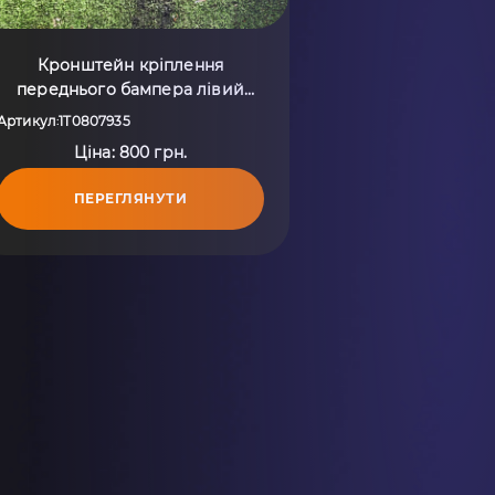
Кронштейн кріплення
переднього бампера лівий
Volkswagen Touran I (2003-2010)
Артикул
1T0807935
:
1T0807935
Ціна: 800 грн.
ПЕРЕГЛЯНУТИ