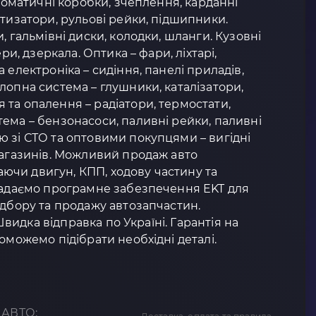
втоматичні коробки, зчеплення, карданні
ртизатори, рульові рейки, підшипники.
, гальмівні диски, колодки, шланги. Кузовні
ери, дзеркала. Оптика – фари, ліхтарі,
 електроніка – сидіння, панелі приладів,
лопна система – глушники, каталізатори,
та опалення – радіатори, термостати,
ема – бензонасоси, паливні рейки, паливні
 зі СТО та оптовими покупцями – вигідні
магазинів. Можливий продаж авто
чи двигун, КПП, ходову частину та
 Надаємо програмне забезпечення EKT для
ідбору та продажу автозапчастин.
 Швидка відправка по Україні. Гарантія на
оможемо підібрати необхідні деталі.
 АВТО: