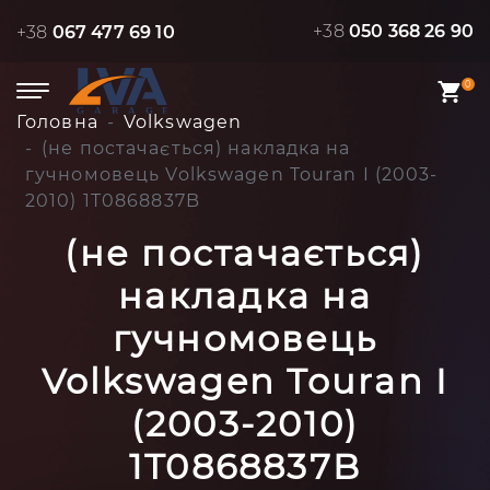
+38
050 368 26 90
+38
067 477 69 10
0
Головна
Volkswagen
(не постачається) накладка на
гучномовець Volkswagen Touran I (2003-
2010) 1T0868837B
(не постачається)
накладка на
гучномовець
Volkswagen Touran I
(2003-2010)
1T0868837B