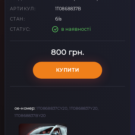
АРТИКУЛ:
1T0868837B
СТАН:
б/в
в наявності
СТАТУС:
800 грн.
КУПИТИ
oe-номер:
1T0868837CY20, 1T0868837Y20,
1T0868837BY20