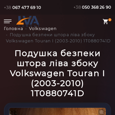
+38
050 368 26 90
+38
067 477 69 10
0
Головна
Volkswagen
Подушка безпеки штора ліва збоку
Volkswagen Touran I (2003-2010) 1T0880741D
Подушка безпеки
штора ліва збоку
Volkswagen Touran I
(2003-2010)
1T0880741D