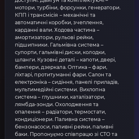
доступні: Двигун та комплектуючі –
мотори, турбіни, форсунки, генератори.
КПП і трансмісія – механічні та
автоматичні коробки, зчеплення,
карданні вали. Ходова частина –
амортизатори, рульові рейки,
підшипники. Гальмівна система –
супорти, гальмівні диски, колодки,
шланги. Кузовні деталі – капоти, двері,
бампери, дзеркала. Оптика – фари,
ліхтарі, протитуманні фари. Салон та
електроніка – сидіння, панелі приладів,
мультимедійні системи. Вихлопна
система – глушники, каталізатори,
лямбда-зонди. Охолодження та
опалення – радіатори, термостати,
кондиціонери. Паливна система –
бензонасоси, паливні рейки, паливні
баки. Пропонуємо співпрацю зі СТО та