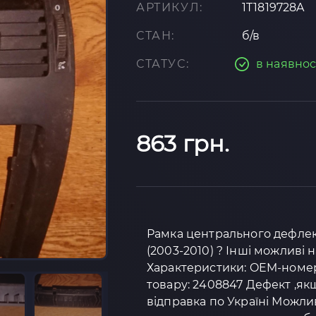
АРТИКУЛ:
1T1819728A
СТАН:
б/в
СТАТУС:
в наявнос
863 грн.
Рамка центрального дефлект
(2003-2010) ? Інші можливі 
Характеристики: OEM-номер: 
товару: 2408847 Дефект ,якщ
відправка по Україні Можли