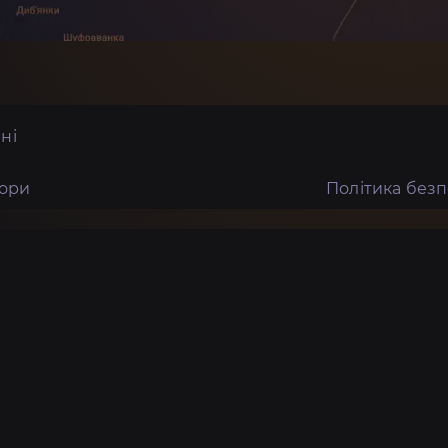
ні
тори
Політика без