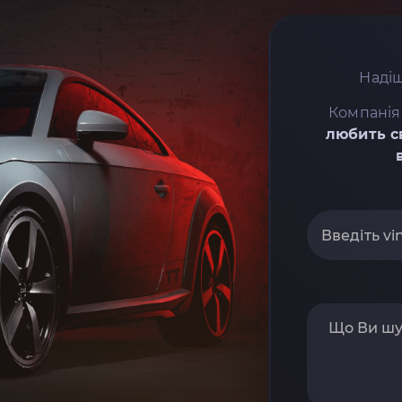
Надіш
Компанія
любить с