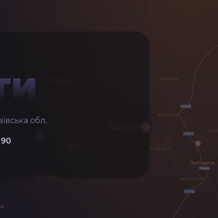
ТИ
івська обл.
 90