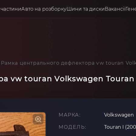
пчастини
Авто на розборку
Шини та диски
Вакансії
Ген
Рамка центрального дефлектора vw touran Volks
 vw touran Volkswagen Touran I
МАРКА:
Volkswagen
МОДЕЛЬ:
Touran I (20