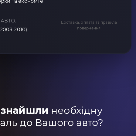
рки та економте!
 АВТО:
Доставка, оплата та правила
повернення
(2003-2010)
 знайшли
необхідну
аль до Вашого авто?