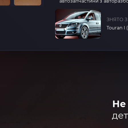
автозапчастини з авторазбо
ЗНЯТО З
Touran I 
Не
дет