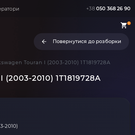
+38
050 368 26 90
ератори
0
Повернутися до розборки
wagen Touran I (2003-2010) 1T1819728A
 (2003-2010) 1T1819728A
03-2010)