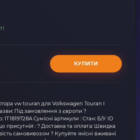
ті
КУПИТИ
ора vw touran для Volkswagen Touran I
назви: Під замовлення з європи ?
1T1819728A Сумісні артикули : Стан: Б/У ID
о присутній : ? Доставка та оплата: Швидка
вість самовивозом ? Купуйте якісні вживані