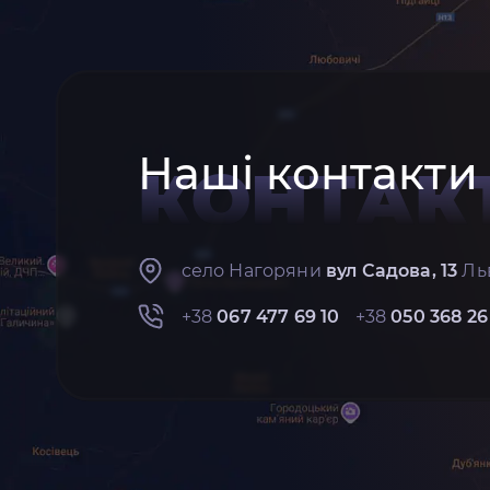
Наші контакти
КОНТАК
село Нагоряни
вул Садова, 13
Льв
+38
067 477 69 10
+38
050 368 26