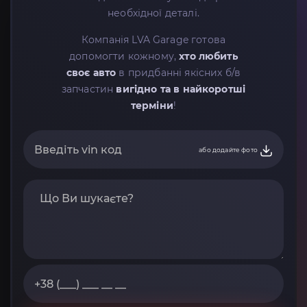
необхідної деталі.
Компанія LVA Garage готова
допомогти кожному,
хто любить
своє авто
в придбанні якісних б/в
запчастин
вигідно та в найкоротші
терміни
!
або додайте фото