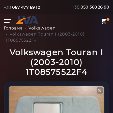
+38
050 368 26 90
+38
067 477 69 10
0
Головна
Volkswagen
Volkswagen Touran I (2003-2010)
1T08575522F4
Volkswagen Touran I
(2003-2010)
1T08575522F4