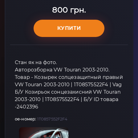
800 грн.
КУПИТИ
Стан як на фото.
Авторозборка VW Touran 2003-2010.
Товар - Козырек солцезащитный правый
VW Touran 2003-2010 | 1T08575522F4 | Vag
Б/У Козирьок сонцезахисний VW Touran
2003-2010 | 1T08575522F4 | Б/У ID товара
-2402396
oe-номер:
1T0857552F2F4