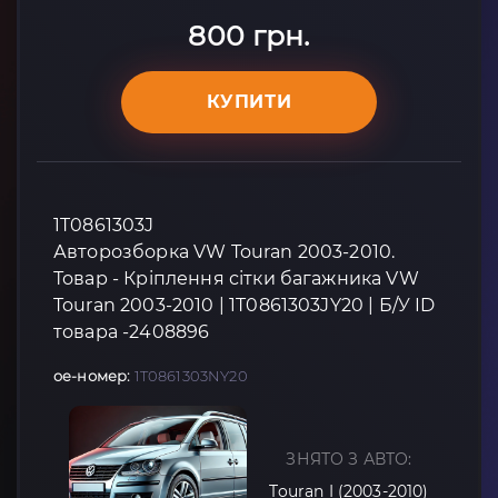
800 грн.
КУПИТИ
1T0861303J
Авторозборка VW Touran 2003-2010.
Товар - Кріплення сітки багажника VW
Touran 2003-2010 | 1T0861303JY20 | Б/У ID
товара -2408896
oe-номер:
1T0861303NY20
ЗНЯТО З АВТО:
Touran I (2003-2010)