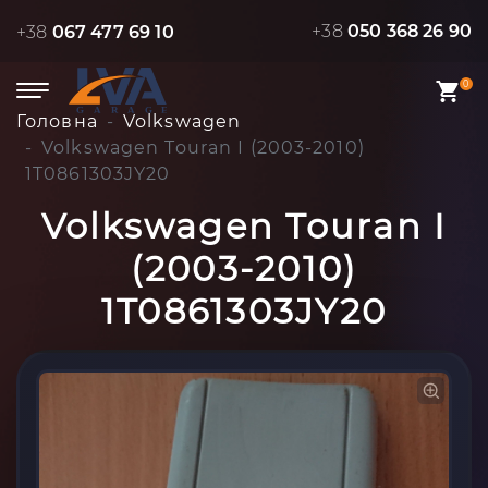
+38
050 368 26 90
+38
067 477 69 10
0
Головна
Volkswagen
Volkswagen Touran I (2003-2010)
1T0861303JY20
Volkswagen Touran I
(2003-2010)
1T0861303JY20