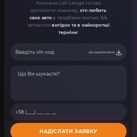
Компанія LVA Garage готова
допомогти кожному,
хто любить
своє авто
в придбанні якісних б/в
запчастин
вигідно та в найкоротші
терміни
!
або додайте фото
НАДІСЛАТИ ЗАЯВКУ