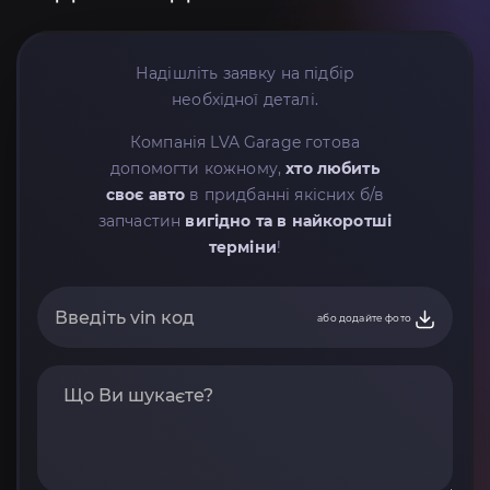
Надішліть заявку на підбір
необхідної деталі.
Компанія LVA Garage готова
допомогти кожному,
хто любить
своє авто
в придбанні якісних б/в
запчастин
вигідно та в найкоротші
терміни
!
або додайте фото