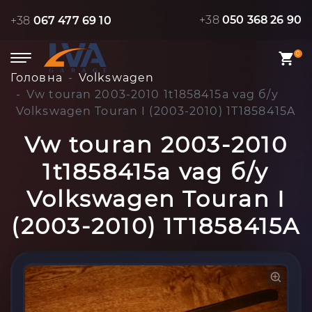
+38
050 368 26 90
+38
067 477 69 10
0
Головна
Volkswagen
Vw touran 2003-2010 1t1858415a vag б/у
Volkswagen Touran I (2003-2010) 1T1858415A
Vw touran 2003-2010
1t1858415a vag б/у
Volkswagen Touran I
(2003-2010) 1T1858415A