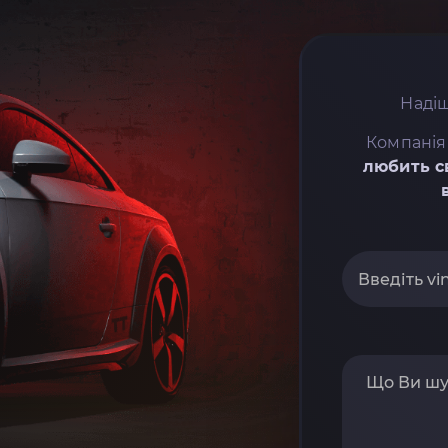
Надіш
Компанія
любить с