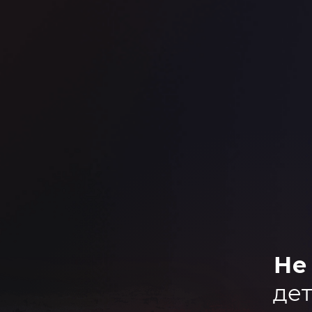
Не
дет