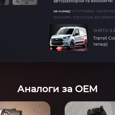
авторазборки та економте!
oe-номер:
2T1417508AD, 0643000220
3246SWP1, TGECSM22A, BSG3084001
ЗНЯТО З 
Transit C
тепер)
Аналоги за OEM