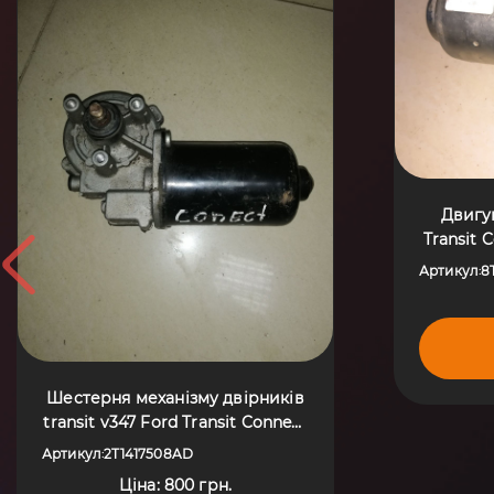
Двигу
Transit 
Артикул
8
:
Шестерня механізму двірників
transit v347 Ford Transit Connect
(2002-до тепер) 2T1417508AD
Артикул
2T1417508AD
:
Ціна: 800 грн.