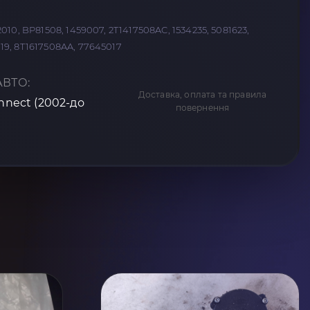
10, BP81508, 1459007, 2T1417508AC, 1534235, 5081623,
9, 8T1617508AA, 77645017
АВТО:
Доставка, оплата та правила
onnect (2002-до
повернення