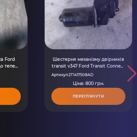
Шестерня механізму двірників
а Ford
transit v347 Ford Transit Connect
до тепер)
(2002-до тепер) 2T1417508AD
Артикул
2T1417508AD
:
Ціна: 800 грн.
ПЕРЕГЛЯНУТИ