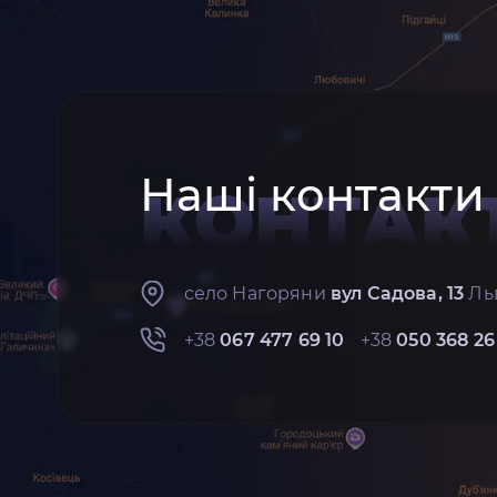
Наші контакти
КОНТАК
село Нагоряни
вул Садова, 13
Льв
+38
067 477 69 10
+38
050 368 26