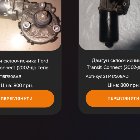
Двигун склоочисник
н склоочисника Ford
Transit Connect (2002-
Connect (2002-до тепер)
2T1417508AD
8T1617508AB
Артикул
2T1417508AD
T1617508AB
:
Ціна: 800 грн.
Ціна: 800 грн.
ПЕРЕГЛЯНУТИ
ПЕРЕГЛЯНУТИ