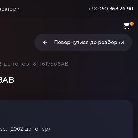
+38
050 368 26 90
ератори
0
Повернутися до розборки
2-до тепер) 8T1617508AB
08AB
ect (2002-до тепер)