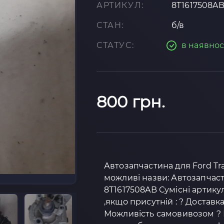
АРТИКУЛ:
8T1617508A
СТАН:
б/в
СТАТУС:
в наявнос
800 грн.
Автозапчастина для Ford Tra
можливі назви: Автозапчас
8T1617508AB Сумісні артикул
,якщо присутній : ? Доставк
Можливість самовивозом ? К