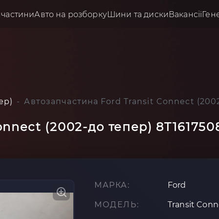
пчастини
Авто на розборку
Шини та диски
Вакансії
Ген
ер)
Автозапчастина Ford Transit Connect (200
onnect (2002-до тепер) 8T16175
МАРКА:
Ford
МОДЕЛЬ:
Transit Conn