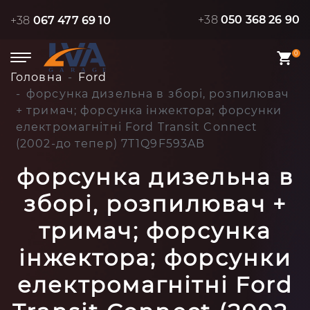
+38
050 368 26 90
+38
067 477 69 10
0
Головна
Ford
форсунка дизельна в зборі, розпилювач
+ тримач; форсунка інжектора; форсунки
електромагнітні Ford Transit Connect
(2002-до тепер) 7T1Q9F593AB
форсунка дизельна в
зборі, розпилювач +
тримач; форсунка
інжектора; форсунки
електромагнітні Ford