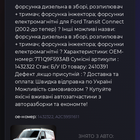
форсунка дизельна в зборі, розпилювач
+ тримач; форсунка інжектора; форсунки
електромагнітні для Ford Transit Connect
(2002-до тепер) ? Інші можливі назви:
форсунка дизельна в зборі, розпилювач
+ тримач; форсунка інжектора; форсунки
електромагнітні ? Характеристики: OEM-
номер: 7T1Q9F593AB Сумісні артикули :
1432322 Стан: Б/У ID товару: 2410391
Дефект ,якщо присутній : ? Доставка та
оплата: Швидка відправка по Україні
Можливість самовивозом ? Купуйте
якісні вживані автозапчастини з
авторазборки та економте!
oe-номер:
1432322, A2C59511611
ЗНЯТО З АВТО: