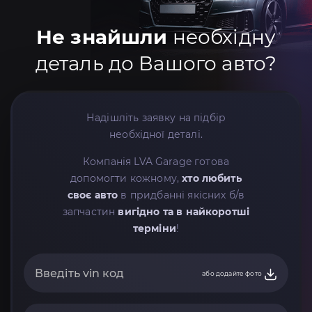
Не знайшли
необхідну
деталь до Вашого авто?
Надішліть заявку на підбір
необхідної деталі.
Компанія LVA Garage готова
допомогти кожному,
хто любить
своє авто
в придбанні якісних б/в
запчастин
вигідно та в найкоротші
терміни
!
або додайте фото