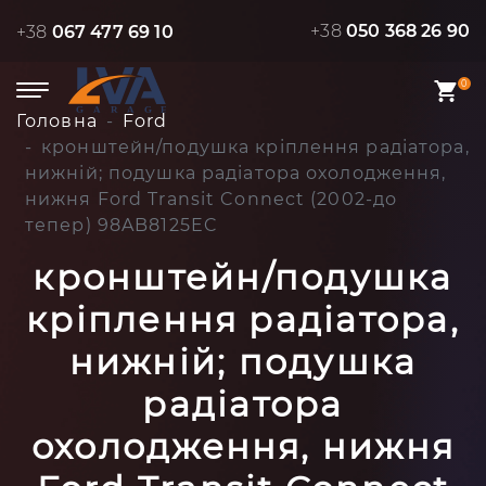
+38
050 368 26 90
+38
067 477 69 10
0
Головна
Ford
кронштейн/подушка кріплення радіатора,
нижній; подушка радіатора охолодження,
нижня Ford Transit Connect (2002-до
тепер) 98AB8125EC
кронштейн/подушка
кріплення радіатора,
нижній; подушка
радіатора
охолодження, нижня