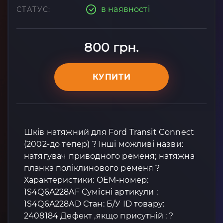
в наявності
СТАТУС:
800 грн.
КУПИТИ
Шків натяжний для Ford Transit Connect
(2002-до тепер) ? Інші можливі назви:
натягувач приводного ременя; натяжна
планка поліклинового ременя ?
Характеристики: OEM-номер:
1S4Q6A228AF Сумісні артикули :
1S4Q6A228AD Стан: Б/У ID товару:
2408184 Дефект ,якщо присутній : ?