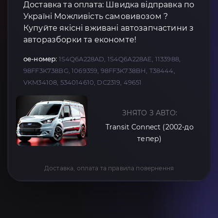
Доставка та оплата: Швидка відправка по
Україні Можливість самовивозом ?
Купуйте якісні вживані автозапчастини з
авторазборки та економте!
oe-номер:
1S4Q6A228AD, 1S4Q6A228AE, 1133988,
98FF3K738BG, 1069359, 98FF3K738BH, T38444,
VKM34108, 534014610, DC2319, 49651
ЗНЯТО З АВТО:
Transit Connect (2002-до
тепер)
Доставка, оплата та правила повернення