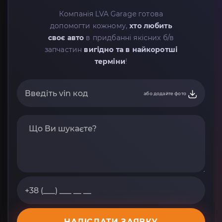
Компанія LVA Garage готова
допомогти кожному,
хто любить
своє авто
в придбанні якісних б/в
запчастин
вигідно та в найкоротші
терміни
!
або додайте фото
НАДІСЛАТИ ЗАЯВКУ