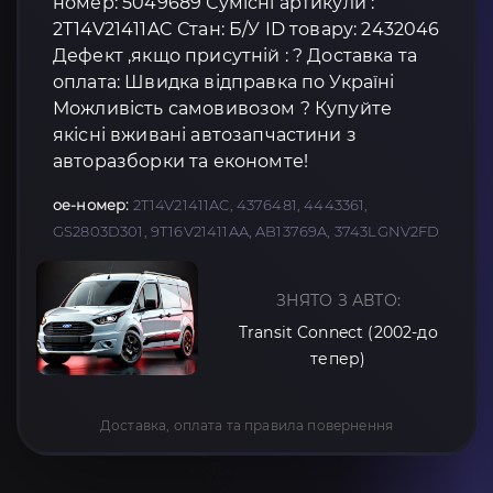
номер: 5049689 Сумісні артикули :
2T14V21411AC Стан: Б/У ID товару: 2432046
Дефект ,якщо присутній : ? Доставка та
оплата: Швидка відправка по Україні
Можливість самовивозом ? Купуйте
якісні вживані автозапчастини з
авторазборки та економте!
oe-номер:
2T14V21411AC, 4376481, 4443361,
GS2803D301, 9T16V21411AA, AB13769A, 3743LGNV2FD
ЗНЯТО З АВТО:
Transit Connect (2002-до
тепер)
Доставка, оплата та правила повернення