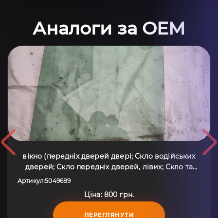
Аналоги за OEM
вікно (передніх дверей двері; Скло водійських
дверей; Скло передніх дверей, лівих; Скло та
ущільнювачі скла вітрового правого/лівого; Скло
Артикул
5049689
:
передніх дверей, лівою) Ford Transit Connect
Ціна: 800 грн.
(2002-до тепер) 5049689
ПЕРЕГЛЯНУТИ