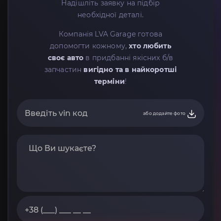
Надішліть заявку на підбір
необхідної деталі.
Компанія LVA Garage готова
допомогти кожному,
хто любить
своє авто
в придбанні якісних б/в
запчастин
вигідно та в найкоротші
терміни
!
або додайте фото