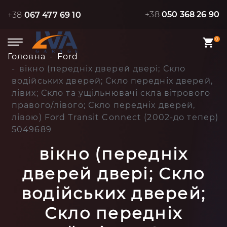
+38
050 368 26 90
+38
067 477 69 10
0
Головна
Ford
вікно (передніх дверей двері; Скло
водійських дверей; Скло передніх дверей,
лівих; Скло та ущільнювачі скла вітрового
правого/лівого; Скло передніх дверей,
лівою) Ford Transit Connect (2002-до тепер)
5049689
вікно (передніх
дверей двері; Скло
водійських дверей;
Скло передніх