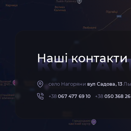
Наші контакти
КОНТАК
село Нагоряни
вул Садова, 13
Льв
+38
067 477 69 10
+38
050 368 26