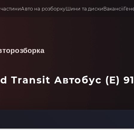
пчастини
Авто на розборку
Шини та диски
Вакансії
Ген
второзборка
d Transit Автобус (E) 9