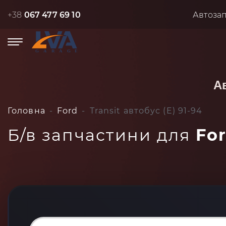
+38
067 477 69 10
Автоза
А
Головна
Ford
Transit автобус (E) 91-94
Б/в запчастини для
For