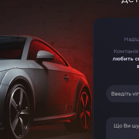
Надіш
Компанія
любить с