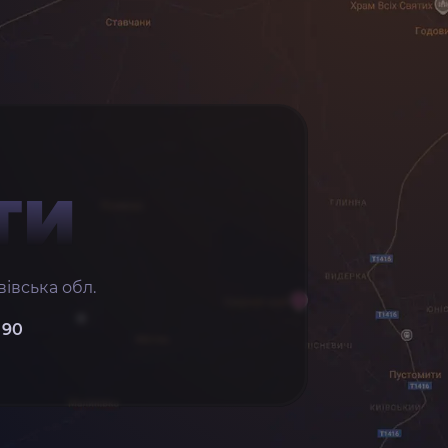
ТИ
івська обл.
 90