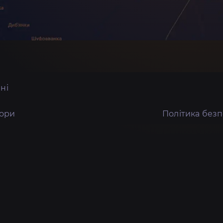
ні
тори
Політика без