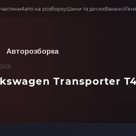
пчастини
Авто на розборку
Шини та диски
Вакансії
Ген
Авторозборка
2003)
kswagen Transporter T4