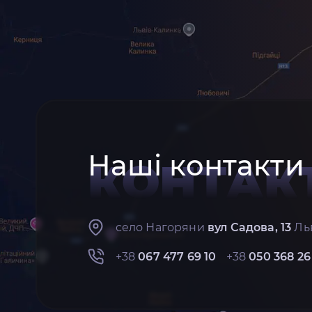
Наші контакти
КОНТАК
село Нагоряни
вул Садова, 13
Льв
+38
067 477 69 10
+38
050 368 26