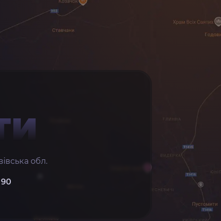
ТИ
івська обл.
 90