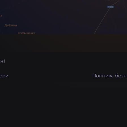
ні
тори
Політика без