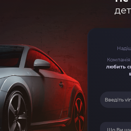
дет
Надіш
Компанія
любить с