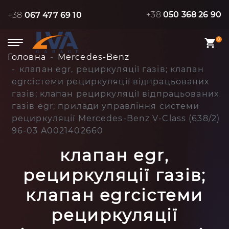
+38
050 368 26 90
+38
067 477 69 10
0
Головна
Mercedes-Benz
клапан egr, рециркуляції газів; клапан
egrсістеми рециркуляції відпрацьованих
газів; клапан рециркуляції відпрацьованих
газів egr; прилади управління системи
рециркуляції Mercedes-Benz V-Class (638/2)
96-03 A0021402660
клапан egr,
рециркуляції газів;
клапан egrсістеми
рециркуляції