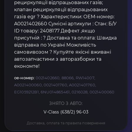
рециркуляції відпрацьованих газів;
клапан рециркуляції відпрацьованих
газів egr ? Характеристики: OEM-номер:
A0021402660 Сумісні артикули : Стан: Б/У
ID товару: 2408177 Дефект ,якщо
присутній : ? Доставка та оплата: Швидка
відправка по Україні Можливість
самовивозом ? Купуйте якісні вживані
автозапчастини з авторазборки та
економте!
oe-номер:
0021402660, 88066, RW14007,
A0021400060, 0021401760, A0021401760,
EG1059212B1, 6NU014865461, 0216028, 0021400060
ЗНЯТО З АВТО:
V-Class (638/2) 96-03
Доставка, оплата та правила повернення