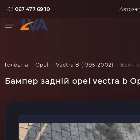
+38
067 477 69 10
Автоза
Головна
Opel
Vectra B (1995-2002)
Бампер
Бампер задній opel vectra b Op