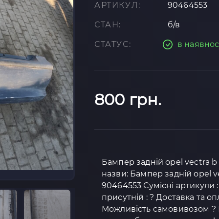
АРТИКУЛ:
90464553
СТАН:
б/в
СТАТУС:
в наявнос
800 грн.
Бампер задній opel vectra b 
назви: Бампер задній opel 
90464553 Сумісні артикули : 
присутній : ? Доставка та о
Можливість самовивозом ? К