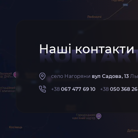
Наші контакти
КОНТАК
село Нагоряни
вул Садова, 13
Льв
+38
067 477 69 10
+38
050 368 26