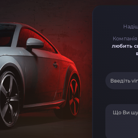
Надіш
Компанія
любить с