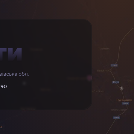
ТИ
івська обл.
 90