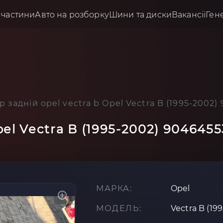
пчастини
Авто на розборку
Шини та диски
Вакансії
Ген
 задній opel vectra b Opel Vectra B (1995-2002)
el Vectra B (1995-2002) 9046455
МАРКА:
Opel
МОДЕЛЬ:
Vectra B (19