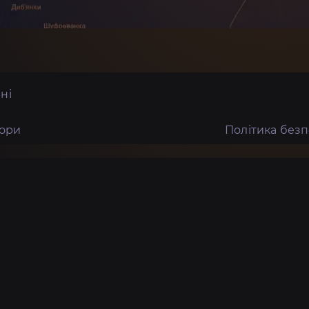
ні
тори
Політика без