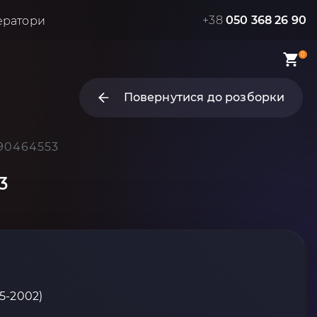
+38
050 368 26 90
ератори
0
Повернутися до розборки
 90464553
3
95-2002)