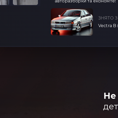
авторазборки та економте!
ЗНЯТО З
Vectra B 
Не
дет